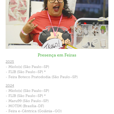
Presença em Feiras
2025
- Miolo(s)
(São Paulo–SP)
- FLIB
(São Paulo–SP)
*
- Feira Boteco Pratododia
(São Paulo–SP)
2024
- Miolo(s)
(São Paulo–SP)
- FLIB
(São Paulo–SP)
*
- Maru99
(São Paulo–SP)
- MOTIM
(Brasília-DF)
- Feira e-Cêntrica
(Goiânia–GO)