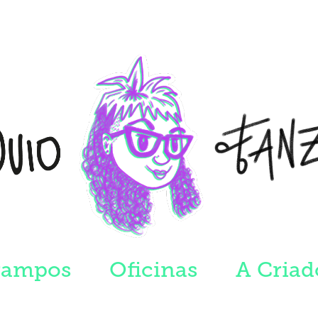
rampos
Oficinas
A Criad