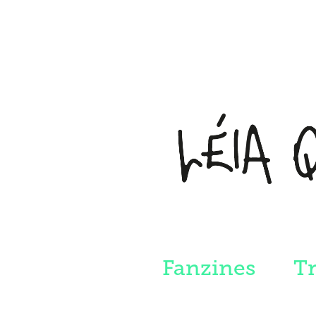
Fanzines
T