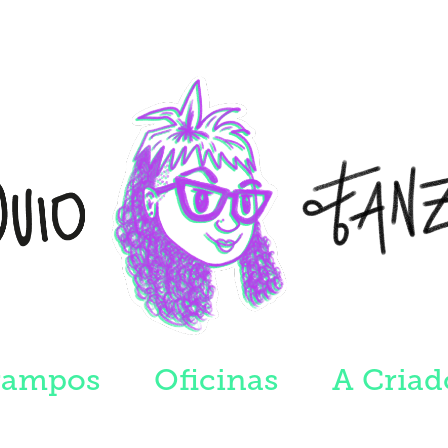
rampos
Oficinas
A Criad