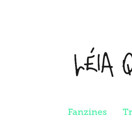
Fanzines
T