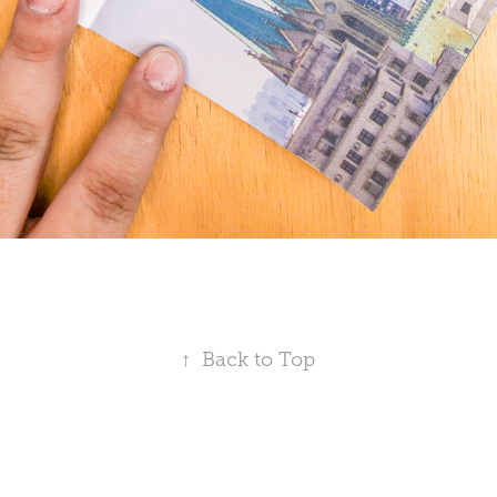
↑
Back to Top